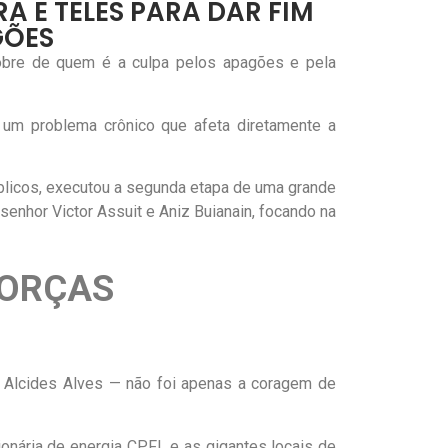
A E TELES PARA DAR FIM
GÕES
sobre de quem é a culpa pelos apagões e pela
e um problema crônico que afeta diretamente a
úblicos, executou a segunda etapa de uma grande
enhor Victor Assuit e Aniz Buianain, focando na
 FORÇAS
e Alcides Alves — não foi apenas a coragem de
onária de energia CPFL e as gigantes locais de