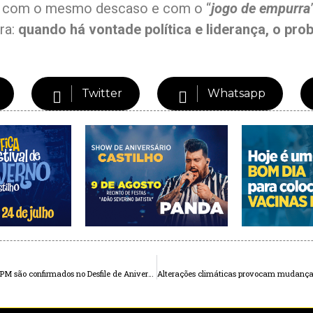
em com o mesmo descaso e com o “
jogo de empurra
ra:
quando há vontade política e liderança, o pro
Twitter
Whatsapp
FORÇA MÁXIMA: Helicóptero Águia, Canil e Banda da PM são confirmados no Desfile de Aniversário de Andradina