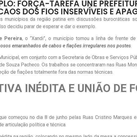
LO: FORÇA-TAREFA UNE PREFEITUR
CAOS DOS FIOS INSERVÍVEIS E APA
s municípios da região patina em discussões burocráticas 
aíso decidiu parar de esperar e dar o exemplo.
e Pereira
, o “Xandi”, o município tomou a linha de frente d
gosos emaranhados de cabos e fiações irregulares nos postes
.
l Municipal, em conjunto com a Secretaria de Obras e Serviços P
 de Souza Pacheco. Os trabalhos se concentraram nas Ruas Mons
eção de fiações totalmente fora das normas técnicas.
TIVA INÉDITA E UNIÃO DE
 que começou no dia 8 de junho pelas Ruas Cristino Marques 
articulação política e técnica.
inédita na região, colocando no mesmo lado da mesa a concessi