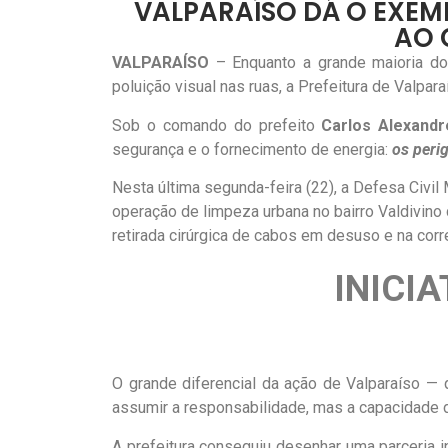
VALPARAÍSO DÁ O EXEMP
AO 
VALPARAÍSO
– Enquanto a grande maioria do
poluição visual nas ruas, a Prefeitura de Valpar
Sob o comando do prefeito
Carlos Alexandr
segurança e o fornecimento de energia:
os peri
Nesta última segunda-feira (22), a Defesa Civi
operação de limpeza urbana no bairro Valdivino
retirada cirúrgica de cabos em desuso e na corr
INICIA
O grande diferencial da ação de Valparaíso —
assumir a responsabilidade, mas a capacidade de 
A prefeitura conseguiu desenhar uma parceria 