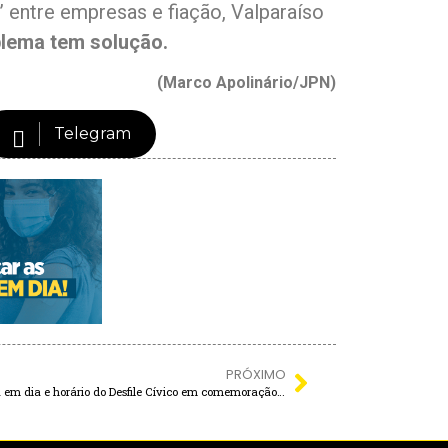
” entre empresas e fiação, Valparaíso
blema tem solução.
(Marco Apolinário/JPN)
Telegram
PRÓXIMO
Alterações climáticas provocam mudança em dia e horário do Desfile Cívico em comemoração aos 92 ANOS DE MIRANDÓPOLIS