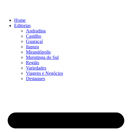
Ir
para
o
Home
conteúdo
Editorias
Andradina
Castilho
Guaraçaí
Itapura
Mirandópolis
Murutinga do Sul
Região
Variedades
Viagens e Negócios
Destaques