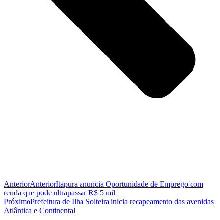
Anterior
Anterior
Itapura anuncia Oportunidade de Emprego com
renda que pode ultrapassar R$ 5 mil
Próximo
Prefeitura de Ilha Solteira inicia recapeamento das avenidas
Atlântica e Continental