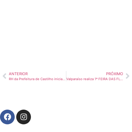
ANTERIOR
PRÓXIMO
RH da Prefeitura de Castilho inicia divulgação oficial do cadastro prévio para futuro PDV
Valparaíso realiza 1ª FEIRA DAS FLORES para impulsionar comércio e valorizar o paisagismo