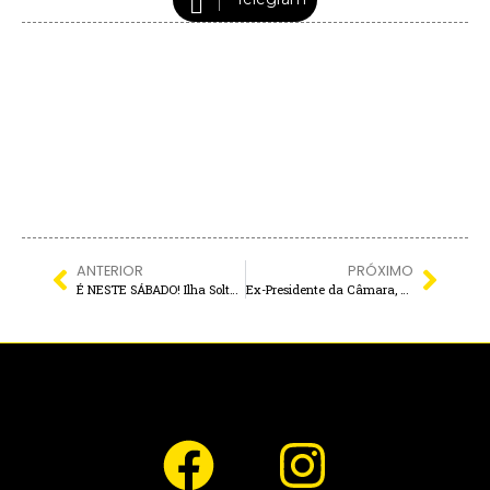
ANTERIOR
PRÓXIMO
É NESTE SÁBADO! Ilha Solteira vai às ruas pelo futuro e pela proteção das crianças
Ex-Presidente da Câmara, Nilton Laluce de Sá recebe Título de “Cidadão Murutinguense”