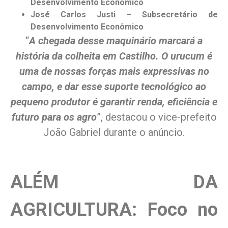
Desenvolvimento Econômico
José Carlos Justi – Subsecretário de
Desenvolvimento Econômico
“
A chegada desse maquinário marcar
á
a
história da colheita em Castilho. O urucum é
um
a
de
nossa
s
força
s mais expressivas no
campo
, e dar esse suporte tecnológico ao
pequeno produtor é garantir renda, eficiência e
futuro para o
s agro
”, destacou o vice-prefeito
João Gabriel durante o anúncio.
ALÉM DA
AGRICULTURA: Foco no