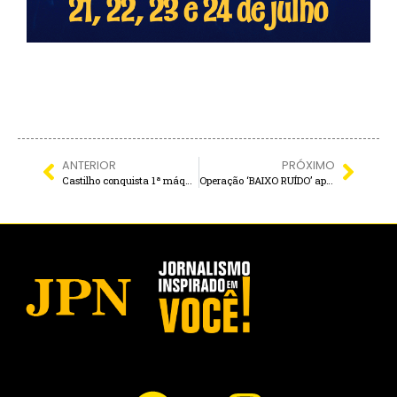
ANTERIOR
PRÓXIMO
Castilho conquista 1ª máquina de poda para impulsionar a produção regional de urucum
Operação ‘BAIXO RUÍDO’ aperta o cerco contra escapamentos barulhentos na região de Andradina