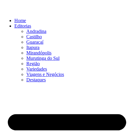
Ir
para
o
Home
conteúdo
Editorias
Andradina
Castilho
Guaraçaí
Itapura
Mirandópolis
Murutinga do Sul
Região
Variedades
Viagens e Negócios
Destaques