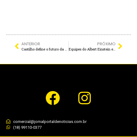
ANTERIOR
PRÓXIMO
Castilho define o futuro da Cultura: entenda a importância da construção do novo Plano Municipal
Equipes do Albert Einstein e DRS de Araçatuba visitam Murutinga após conquista do “Oscar” da Saúde Pública
comercial@jornalportaldenoticias.com.br
(18) 99110-0377