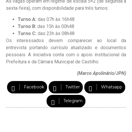
As vagas operam em regime de escala 5×2 (de segunda a
sexta-feira), com disponibilidade para três turnos:
Turno A:
das 07h às 16h48
Turno B:
das 15h às 00h48
Turno C:
das 23h às 08h48
Os interessados devem comparecer ao local da
entrevista portando currículo atualizado e documentos
pessoais. A iniciativa conta com o apoio institucional da
Prefeitura e da Câmara Municipal de Castilho.
(Marco Apolinário/JPN)
Facebook
Twitter
Whatsapp
Telegram