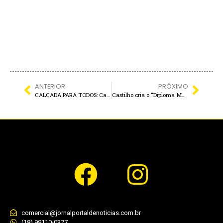
ANTERIOR
PRÓXIMO
CALÇADA PARA TODOS: Castilho lança programa para garantir segurança e acessibilidade nas ruas
Castilho cria o “Diploma Mulher-Cidadã” para homenagear protagonistas da cidade
comercial@jornalportaldenoticias.com.br
(18) 99110-0377