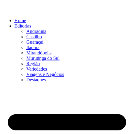
Ir
para
o
Home
conteúdo
Editorias
Andradina
Castilho
Guaraçaí
Itapura
Mirandópolis
Murutinga do Sul
Região
Variedades
Viagens e Negócios
Destaques