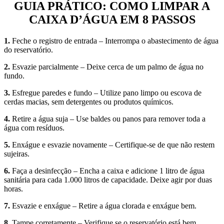
GUIA PRÁTICO: COMO LIMPAR A
CAIXA D’ÁGUA EM 8 PASSOS
1.
Feche o registro de entrada – Interrompa o abastecimento de água
do reservatório.
2.
Esvazie parcialmente – Deixe cerca de um palmo de água no
fundo.
3.
Esfregue paredes e fundo – Utilize pano limpo ou escova de
cerdas macias, sem detergentes ou produtos químicos.
4.
Retire a água suja – Use baldes ou panos para remover toda a
água com resíduos.
5.
Enxágue e esvazie novamente – Certifique-se de que não restem
sujeiras.
6.
Faça a desinfecção – Encha a caixa e adicione 1 litro de água
sanitária para cada 1.000 litros de capacidade. Deixe agir por duas
horas.
7.
Esvazie e enxágue – Retire a água clorada e enxágue bem.
8.
Tampe corretamente – Verifique se o reservatório está bem