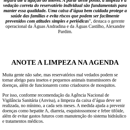
segura até a ligação do imóvel. A partir desse ponto, a limpeza e a
vedação correta do reservatório individual são fundamentais para
manter essa qualidade. Uma caixa d’água bem cuidada protege a
saúde das famílias e evita riscos que podem ser facilmente
prevenidos com atitudes simples e periódicas
”, destaca o gerente
operacional da Águas Andradina e da Águas Castilho, Alexandre
Pardim.
ANOTE A LIMPEZA NA AGENDA
Muita gente não sabe, mas reservatórios mal vedados podem se
tornar abrigo para insetos e pequenos animais transmissores de
doenças, além de funcionarem como criadouros de mosquitos.
Por isso, conforme recomendação da Agência Nacional de
Vigilância Sanitária (Anvisa), a limpeza da caixa d’água deve ser
realizada, no mínimo, a cada seis meses. A medida ajuda a prevenir
doenças como hepatite A, diarreia, esquistossomose e febre tifóide,
além de evitar gastos futuros com manutenção do sistema hidráulico
e tratamentos médicos.