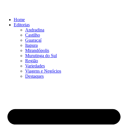
Ir
para
o
Home
conteúdo
Editorias
Andradina
Castilho
Guaraçaí
Itapura
Mirandópolis
Murutinga do Sul
Região
Variedades
Viagens e Negócios
Destaques