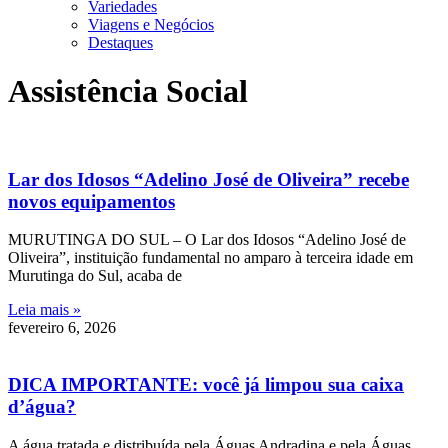
Variedades
Viagens e Negócios
Destaques
Assistência Social
Lar dos Idosos “Adelino José de Oliveira” recebe
novos equipamentos
MURUTINGA DO SUL – O Lar dos Idosos “Adelino José de
Oliveira”, instituição fundamental no amparo à terceira idade em
Murutinga do Sul, acaba de
Leia mais »
fevereiro 6, 2026
DICA IMPORTANTE: você já limpou sua caixa
d’água?
A água tratada e distribuída pela Águas Andradina e pela Águas