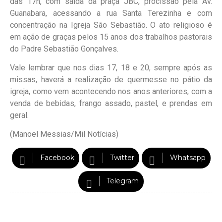
das 17h, com saída da praça JBC, procissão pela Av.
Guanabara, acessando a rua Santa Terezinha e com
concentração na Igreja São Sebastião. O ato religioso é
em ação de graças pelos 15 anos dos trabalhos pastorais
do Padre Sebastião Gonçalves.
Vale lembrar que nos dias 17, 18 e 20, sempre após as
missas, haverá a realização de quermesse no pátio da
igreja, como vem acontecendo nos anos anteriores, com a
venda de bebidas, frango assado, pastel, e prendas em
geral.
(Manoel Messias/Mil Notícias)
Facebook
Twitter
Whatsapp
Telegram