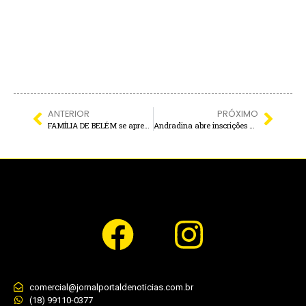
ANTERIOR
PRÓXIMO
FAMÍLIA DE BELÉM se apresenta hoje à noite na Feirinha do Produtor
Andradina abre inscrições para o CAMPEONATO DE FUTSAL DE FÉRIAS 2026
comercial@jornalportaldenoticias.com.br
(18) 99110-0377