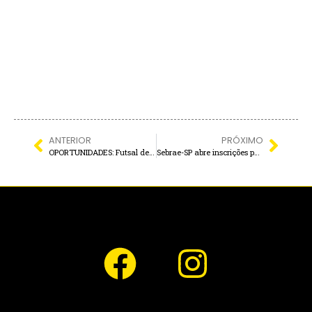
ANTERIOR
PRÓXIMO
OPORTUNIDADES: Futsal de Férias gera renda extra para empreendedores castilhenses
Sebrae-SP abre inscrições para 264 VAGAS PARA EMPRESAS DE ARAÇATUBA E REGIÃO