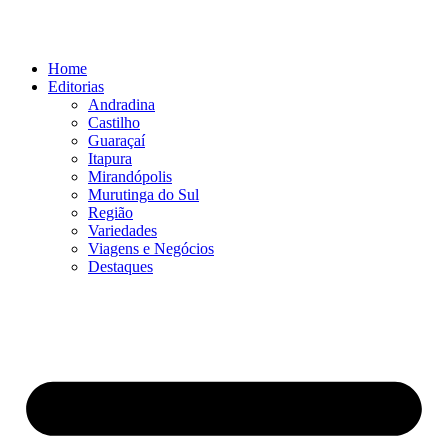
Ir
para
o
Home
conteúdo
Editorias
Andradina
Castilho
Guaraçaí
Itapura
Mirandópolis
Murutinga do Sul
Região
Variedades
Viagens e Negócios
Destaques