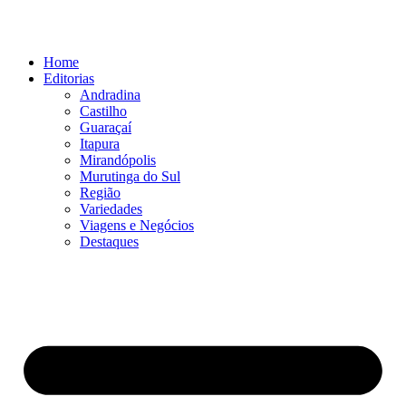
Ir
para
o
Home
conteúdo
Editorias
Andradina
Castilho
Guaraçaí
Itapura
Mirandópolis
Murutinga do Sul
Região
Variedades
Viagens e Negócios
Destaques