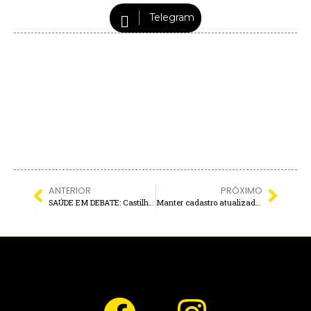
Telegram
ANTERIOR
PRÓXIMO
SAÚDE EM DEBATE: Castilho realiza Audiência Pública amanhã para planejar o futuro do setor
Manter cadastro atualizado agiliza atendimentos e facilita acesso aos serviços da Águas Andradina e Águas Castilho