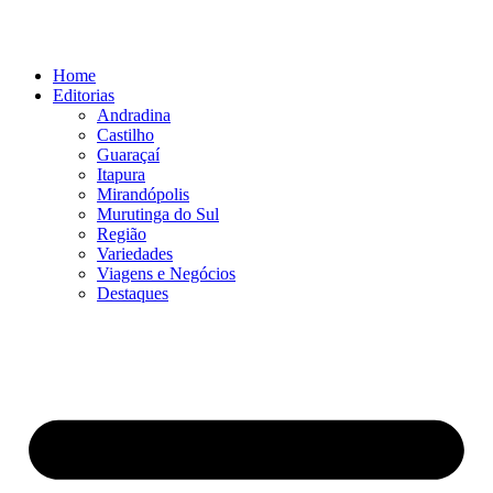
Ir
para
o
Home
conteúdo
Editorias
Andradina
Castilho
Guaraçaí
Itapura
Mirandópolis
Murutinga do Sul
Região
Variedades
Viagens e Negócios
Destaques