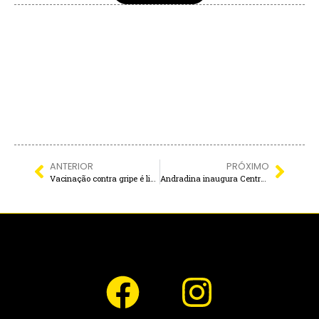
ANTERIOR
PRÓXIMO
Vacinação contra gripe é liberada para TODA A POPULAÇÃO em Castilho
Andradina inaugura Centro Dia para acolhimento e convivência de idosos