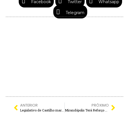
Facebook
Twitter
Whatsapp
Telegram
ANTERIOR
PRÓXIMO
Legislativo de Castilho marca presença no maior evento municipalista da América Latina
Mirandópolis Terá Reforço na Sinalização Próximo ao Novo Fórum