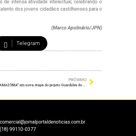
 de intensa atividade intelectual, celebrando o
talento dos jovens cidadãos castilhenses para o
(Marco Apolinário/JPN)
Telegram
PRÓXIMO
Castilho recebe carreta “CONHECENDO A AMAZÔNIA” em nova etapa do projeto Guardiões do Meio Ambiente
comercial@jornalportaldenoticias.com.br
(18) 99110-0377