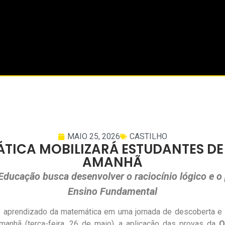
MAIO 25, 2026
CASTILHO
TICA MOBILIZARÁ ESTUDANTES DE 
AMANHÃ
e Educação busca desenvolver o raciocínio lógico e o
Ensino Fundamental
 aprendizado da matemática em uma jornada de descoberta e s
amanhã (terça-feira, 26 de maio), a aplicação das provas da
O