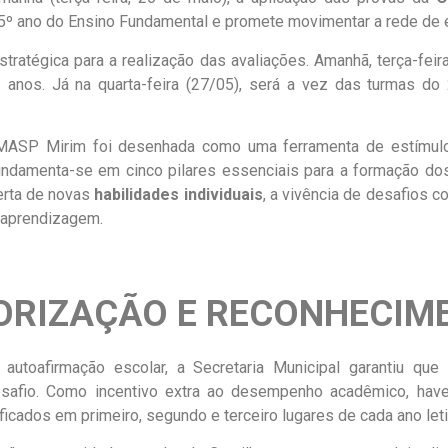
5º ano do Ensino Fundamental e promete movimentar a rede de e
stratégica para a realização das avaliações. Amanhã, terça-fei
º anos. Já na quarta-feira (27/05), será a vez das turmas 
OMASP Mirim foi desenhada como uma ferramenta de estímulo
undamenta-se em cinco pilares essenciais para a formação do
erta de novas
habilidades individuais
, a vivência de desafios 
 aprendizagem.
ORIZAÇÃO E RECONHECIM
 autoafirmação escolar, a Secretaria Municipal garantiu qu
esafio. Como incentivo extra ao desempenho acadêmico, hav
ficados em primeiro, segundo e terceiro lugares de cada ano let