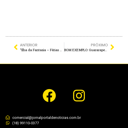
ANTERIOR
PRÓXIMO
“Ilha da Fantasia – Férias Mágicas” traz atrações gratuitas e transporte para a garotada neste domingo
BOM EXEMPLO: Guararapes abre canal digital para POPULAÇÃO definir prioridades do município
comercial@jornalportaldenoticias.com.br
(18) 99110-0377