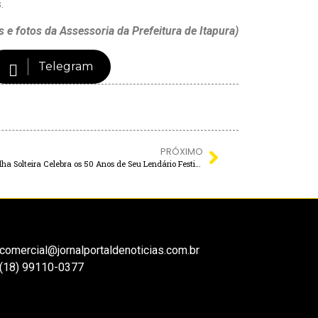
.
e fotos da Assessoria da Prefeitura de Itapura)
Telegram
PRÓXIMO
O CINQUENTENÁRIO DA VOZ NACIONAL: Ilha Solteira Celebra os 50 Anos de Seu Lendário Festival de MPB
comercial@jornalportaldenoticias.com.br
(18) 99110-0377