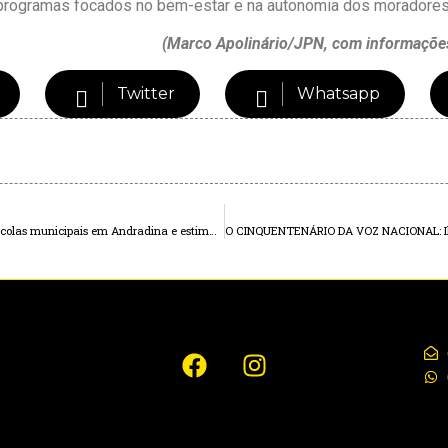
r programas focados no bem-estar e na autonomia dos moradores
(Marco Apolinário/JPN, com informações 
Twitter
Whatsapp
A REVOLUÇÃO DAS CORES: Arte urbana transforma escolas municipais em Andradina e estimula o aprendizado através do lúdico