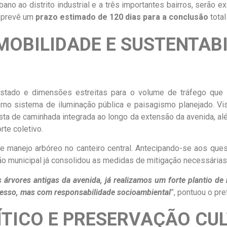
urbano ao distrito industrial e a três importantes bairros, serã
o prevê um
prazo estimado de 120 dias para a conclusão
total
MOBILIDADE E SUSTENTAB
tado e dimensões estreitas para o volume de tráfego que s
derno sistema de iluminação pública e paisagismo planejado. 
sta de caminhada integrada ao longo da extensão da avenida, a
rte coletivo.
de manejo arbóreo no canteiro central. Antecipando-se aos que
ão municipal já consolidou as medidas de mitigação necessárias
 árvores antigas da avenida, já realizamos um forte plantio d
esso, mas com responsabilidade socioambiental
”, pontuou o pre
TICO E PRESERVAÇÃO CU