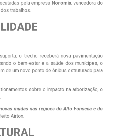
o executadas pela empresa
Noromix
, vencedora do
 dos trabalhos.
ILIDADE
uporta, o trecho receberá nova pavimentação
Visando o bem-estar e a saúde dos munícipes, o
lém de um novo ponto de ônibus estruturado para
stionamentos sobre o impacto na arborização, o
:
e novas mudas nas regiões do Alfo Fonseca e do
feito Airton.
LTURAL