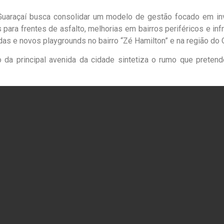
Guaraçaí busca consolidar um modelo de gestão focado em in
para frentes de asfalto, melhorias em bairros periféricos e inf
as e novos playgrounds no bairro “Zé Hamilton” e na região do O
o da principal avenida da cidade sintetiza o rumo que preten