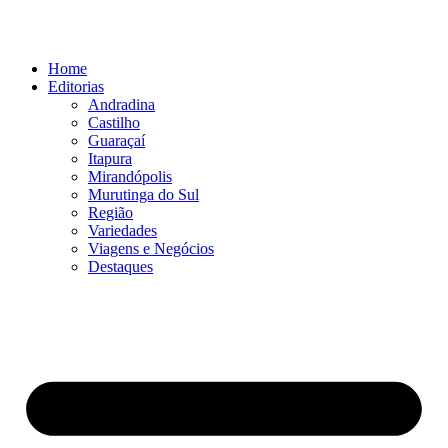
Ir
para
o
Home
conteúdo
Editorias
Andradina
Castilho
Guaraçaí
Itapura
Mirandópolis
Murutinga do Sul
Região
Variedades
Viagens e Negócios
Destaques