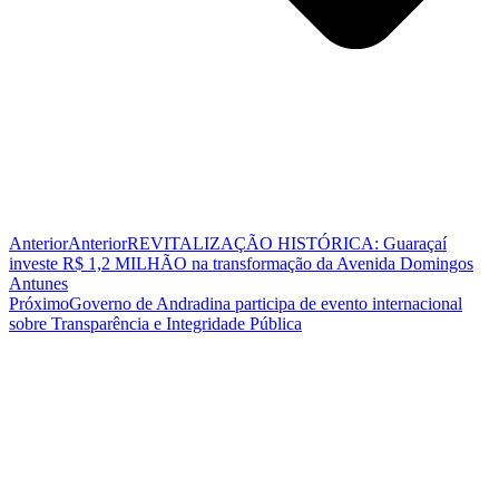
Anterior
Anterior
REVITALIZAÇÃO HISTÓRICA: Guaraçaí
investe R$ 1,2 MILHÃO na transformação da Avenida Domingos
Antunes
Próximo
Governo de Andradina participa de evento internacional
sobre Transparência e Integridade Pública