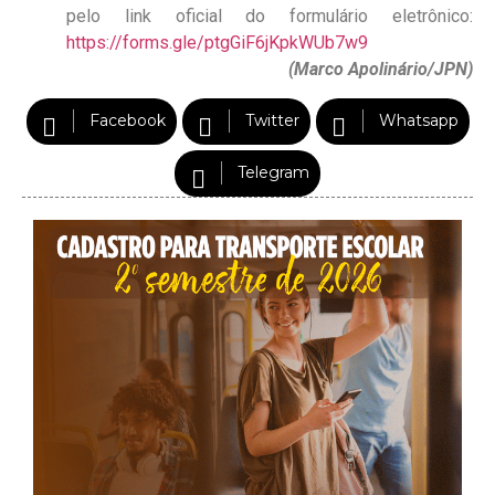
pelo link oficial do formulário eletrônico:
https://forms.gle/ptgGiF6jKpkWUb7w9
(Marco Apolinário/JPN)
Facebook
Twitter
Whatsapp
Telegram