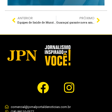
ANTERIOR
PRÓXIMO
Equipes de Saúde de Murutinga do Sul Conquistam Nota Máxima em Avaliação Federal
Guaraçaí garante nova ambulância em pacote de investimentos do Governo de SP
comercial@jornalportaldenoticias.com.br
(18) 99110-0377