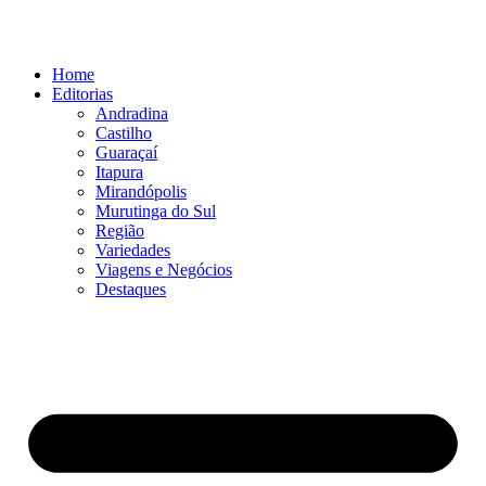
Ir
para
o
Home
conteúdo
Editorias
Andradina
Castilho
Guaraçaí
Itapura
Mirandópolis
Murutinga do Sul
Região
Variedades
Viagens e Negócios
Destaques