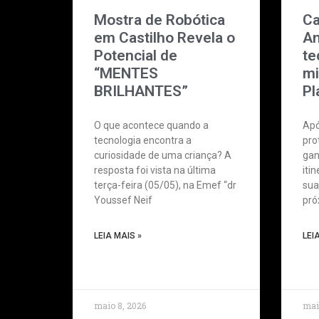
Mostra de Robótica
Ca
em Castilho Revela o
An
Potencial de
te
“MENTES
mi
BRILHANTES”
Pl
O que acontece quando a
Apó
tecnologia encontra a
pro
curiosidade de uma criança? A
gan
resposta foi vista na última
iti
terça-feira (05/05), na Emef “dr
sua
Youssef Neif
pró
LEIA MAIS »
LEI
maio 8, 2026
mai