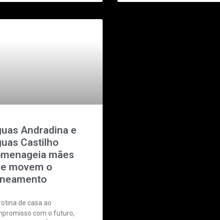
uas Andradina e
uas Castilho
menageia mães
e movem o
aneamento
rotina de casa ao
promisso com o futuro,