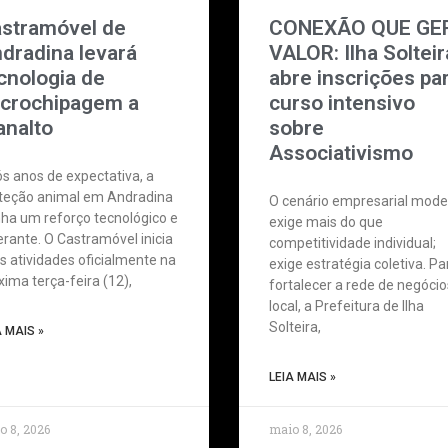
stramóvel de
CONEXÃO QUE GE
dradina levará
VALOR: Ilha Solteir
cnologia de
abre inscrições pa
crochipagem a
curso intensivo
analto
sobre
Associativismo
s anos de expectativa, a
teção animal em Andradina
O cenário empresarial mod
ha um reforço tecnológico e
exige mais do que
nerante. O Castramóvel inicia
competitividade individual;
s atividades oficialmente na
exige estratégia coletiva. Pa
xima terça-feira (12),
fortalecer a rede de negócio
local, a Prefeitura de Ilha
Solteira,
A MAIS »
LEIA MAIS »
o 8, 2026
maio 8, 2026