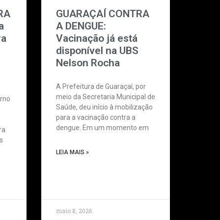
RA
GUARAÇAÍ CONTRA
a
A DENGUE:
ra
Vacinação já está
disponível na UBS
Nelson Rocha
A Prefeitura de Guaraçaí, por
meio da Secretaria Municipal de
erno
Saúde, deu início à mobilização
para a vacinação contra a
dengue. Em um momento em
ra
s
LEIA MAIS »
maio 8, 2026