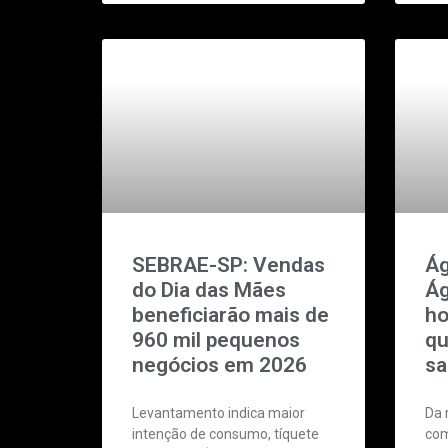
SEBRAE-SP: Vendas
Ág
do Dia das Mães
Ág
beneficiarão mais de
ho
960 mil pequenos
qu
negócios em 2026
s
Levantamento indica maior
Da 
intenção de consumo, tíquete
com