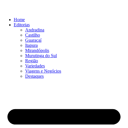
Ir
para
o
Home
conteúdo
Editorias
Andradina
Castilho
Guaraçaí
Itapura
Mirandópolis
Murutinga do Sul
Região
Variedades
Viagens e Negócios
Destaques