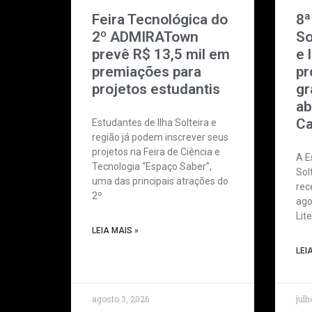
Feira Tecnológica do
8ª
2º ADMIRATown
So
prevê R$ 13,5 mil em
e 
premiações para
pr
projetos estudantis
gr
ab
Ca
Estudantes de Ilha Solteira e
região já podem inscrever seus
projetos na Feira de Ciência e
A E
Tecnologia “Espaço Saber”,
Sol
uma das principais atrações do
rec
2º
ago
Lit
LEIA MAIS »
LEI
agosto 3, 2026
julh