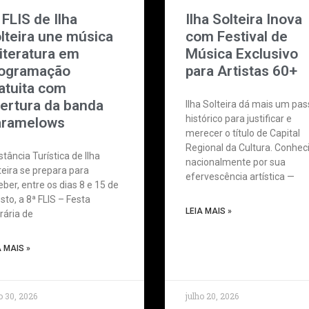
 FLIS de Ilha
Ilha Solteira Inova
lteira une música
com Festival de
literatura em
Música Exclusivo
ogramação
para Artistas 60+
atuita com
ertura da banda
Ilha Solteira dá mais um pa
histórico para justificar e
ramelows
merecer o título de Capital
Regional da Cultura. Conhec
stância Turística de Ilha
nacionalmente por sua
teira se prepara para
efervescência artística —
eber, entre os dias 8 e 15 de
sto, a 8ª FLIS – Festa
LEIA MAIS »
erária de
A MAIS »
o 30, 2026
julho 20, 2026