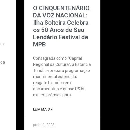
O CINQUENTENÁRIO
DA VOZ NACIONAL:
Ilha Solteira Celebra
os 50 Anos de Seu
Lendário Festival de
MPB
sso
Consagrada como “Capital
ida
Regional da Cultura”, a Estância
Turística prepara programação
monumental estendida,
resgate histórico em
documentário e quase R$ 50
mil em prêmios para
LEIA MAIS »
junho 1, 2026