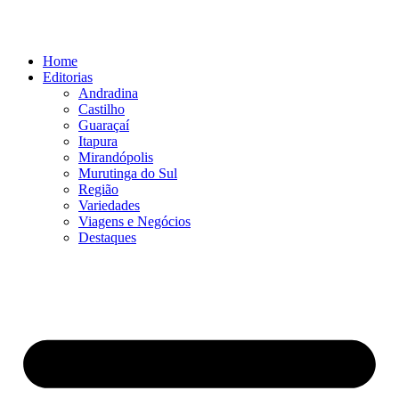
Ir
para
o
Home
conteúdo
Editorias
Andradina
Castilho
Guaraçaí
Itapura
Mirandópolis
Murutinga do Sul
Região
Variedades
Viagens e Negócios
Destaques