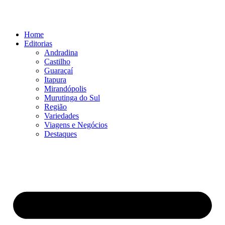
Ir
para
o
Home
conteúdo
Editorias
Andradina
Castilho
Guaraçaí
Itapura
Mirandópolis
Murutinga do Sul
Região
Variedades
Viagens e Negócios
Destaques