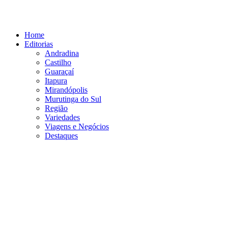
Ir
para
o
Home
conteúdo
Editorias
Andradina
Castilho
Guaraçaí
Itapura
Mirandópolis
Murutinga do Sul
Região
Variedades
Viagens e Negócios
Destaques