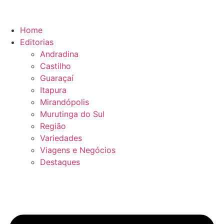
Ir
para
o
Home
conteúdo
Editorias
Andradina
Castilho
Guaraçaí
Itapura
Mirandópolis
Murutinga do Sul
Região
Variedades
Viagens e Negócios
Destaques