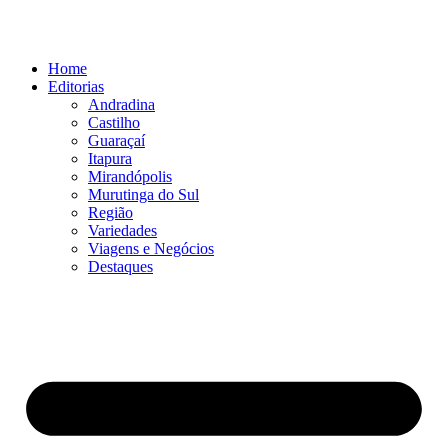
Ir
para
o
Home
conteúdo
Editorias
Andradina
Castilho
Guaraçaí
Itapura
Mirandópolis
Murutinga do Sul
Região
Variedades
Viagens e Negócios
Destaques