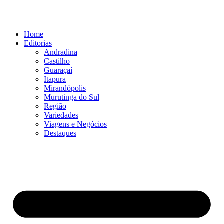
Ir
para
o
Home
conteúdo
Editorias
Andradina
Castilho
Guaraçaí
Itapura
Mirandópolis
Murutinga do Sul
Região
Variedades
Viagens e Negócios
Destaques