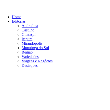
Ir
para
o
Home
conteúdo
Editorias
Andradina
Castilho
Guaraçaí
Itapura
Mirandópolis
Murutinga do Sul
Região
Variedades
Viagens e Negócios
Destaques