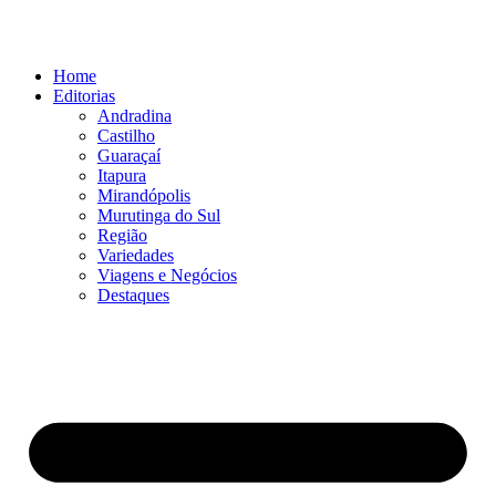
Ir
para
o
Home
conteúdo
Editorias
Andradina
Castilho
Guaraçaí
Itapura
Mirandópolis
Murutinga do Sul
Região
Variedades
Viagens e Negócios
Destaques