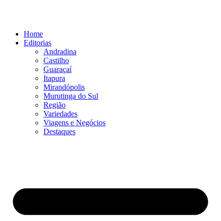
Ir
para
o
Home
conteúdo
Editorias
Andradina
Castilho
Guaraçaí
Itapura
Mirandópolis
Murutinga do Sul
Região
Variedades
Viagens e Negócios
Destaques