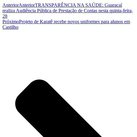
Anterior
Anterior
TRANSPARÊNCIA NA SAÚDE: Guaraçaí
realiza Audiência Pública de Prestação de Contas nesta quinta-feira,
28
Próximo
Projeto de Karatê recebe novos uniformes para alunos em
Castilho