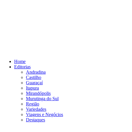
Home
Editorias
Andradina
Castilho
Guaraçaí
Itapura
Mirandópolis
Murutinga do Sul
Região
Variedades
Viagens e Negócios
Destaques