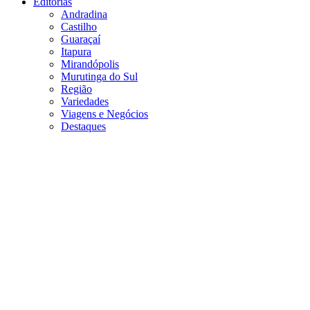
Editorias
Andradina
Castilho
Guaraçaí
Itapura
Mirandópolis
Murutinga do Sul
Região
Variedades
Viagens e Negócios
Destaques