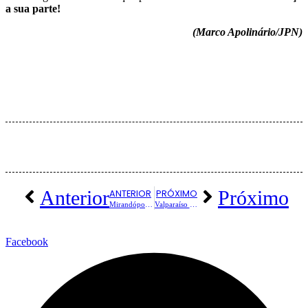
a sua parte!
(Marco Apolinário/JPN)
Facebook
Twitter
Whatsapp
Telegram
Anterior
Próximo
ANTERIOR
PRÓXIMO
Mirandópolis realiza Conferência Municipal dos Direitos da Criança e do Adolescente nesta terça-feira
Valparaíso Celebra 89 ANOS DE HISTÓRIA com Grande Festa na Praça Oscar de Arruda
Facebook