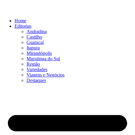
Ir
para
o
Home
conteúdo
Editorias
Andradina
Castilho
Guaraçaí
Itapura
Mirandópolis
Murutinga do Sul
Região
Variedades
Viagens e Negócios
Destaques