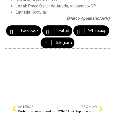
Local:
Praça Oscar de Arruda, Valparaíso/SP
Entrada:
Gratuita
(Marco Apolinário/JPN)
Facebook
Twitter
Whatsapp
Telegram
ANTERIOR
PRÓXIMO
Castilho convoca moradores de 59 ANOS para vacinação contra a DENGUE
COMTUR de Itapura abre as portas e convoca população para debater o futuro do turismo na cidade