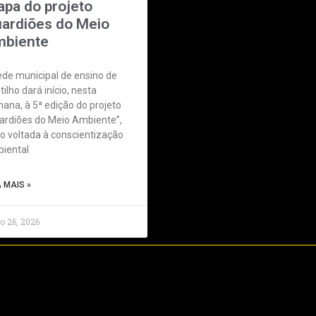
apa do projeto
ardiões do Meio
biente
ede municipal de ensino de
tilho dará início, nesta
ana, à 5ª edição do projeto
ardiões do Meio Ambiente”,
o voltada à conscientização
iental
A MAIS »
o 26, 2026