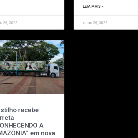
LEIA MAIS »
o 26, 2026
maio 26, 2026
stilho recebe
rreta
CONHECENDO A
MAZÔNIA” em nova