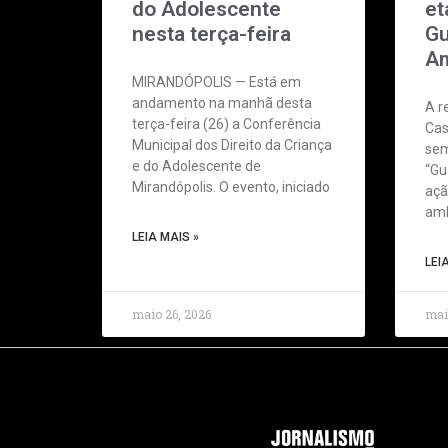
do Adolescente
et
nesta terça-feira
Gu
Am
MIRANDÓPOLIS — Está em
andamento na manhã desta
A r
terça-feira (26) a Conferência
Cas
Municipal dos Direito da Criança
sem
e do Adolescente de
“Gu
Mirandópolis. O evento, iniciado
açã
amb
LEIA MAIS »
LEI
maio 26, 2026
mai