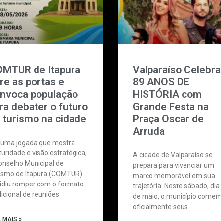
MTUR de Itapura
Valparaíso Celebra
re as portas e
89 ANOS DE
nvoca população
HISTÓRIA com
ra debater o futuro
Grande Festa na
 turismo na cidade
Praça Oscar de
Arruda
uma jogada que mostra
uridade e visão estratégica,
A cidade de Valparaíso se
onselho Municipal de
prepara para vivenciar um
ismo de Itapura (COMTUR)
marco memorável em sua
idiu romper com o formato
trajetória. Neste sábado, dia
dicional de reuniões
de maio, o município come
oficialmente seus
A MAIS »