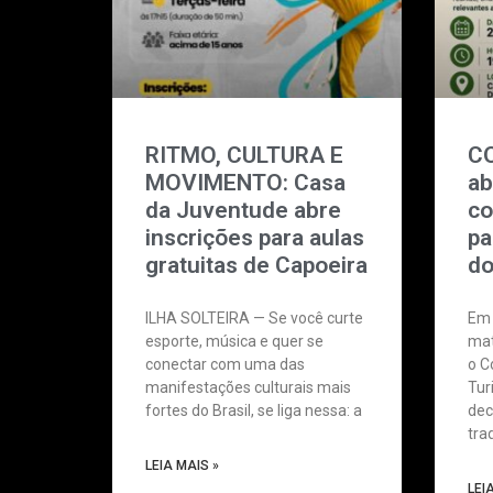
RITMO, CULTURA E
CO
MOVIMENTO: Casa
ab
da Juventude abre
co
inscrições para aulas
pa
gratuitas de Capoeira
do
ILHA SOLTEIRA — Se você curte
Em 
esporte, música e quer se
mat
conectar com uma das
o C
manifestações culturais mais
Tur
fortes do Brasil, se liga nessa: a
dec
tra
LEIA MAIS »
LEI