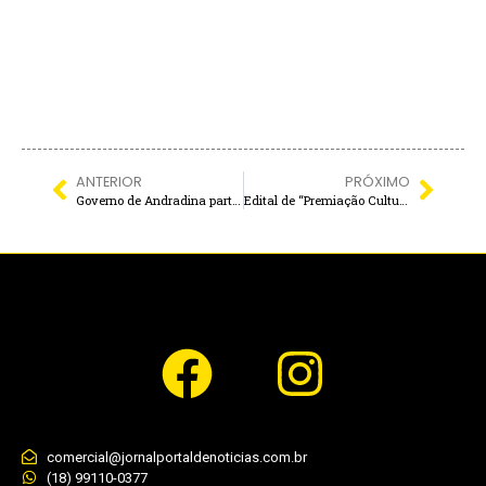
ANTERIOR
PRÓXIMO
Governo de Andradina participa de evento internacional sobre Transparência e Integridade Pública
Edital de “Premiação Cultural” do 2º Ciclo da PNAB destina R$ 54,2 mil a artistas e agentes culturais castilhenses
comercial@jornalportaldenoticias.com.br
(18) 99110-0377