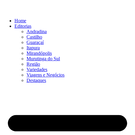
Ir
para
o
Home
conteúdo
Editorias
Andradina
Castilho
Guaraçaí
Itapura
Mirandópolis
Murutinga do Sul
Região
Variedades
Viagens e Negócios
Destaques