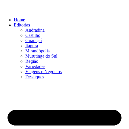
Ir
para
o
Home
conteúdo
Editorias
Andradina
Castilho
Guaraçaí
Itapura
Mirandópolis
Murutinga do Sul
Região
Variedades
Viagens e Negócios
Destaques