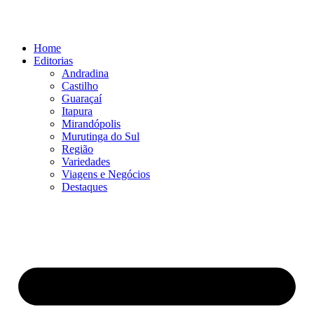
Ir
para
o
Home
conteúdo
Editorias
Andradina
Castilho
Guaraçaí
Itapura
Mirandópolis
Murutinga do Sul
Região
Variedades
Viagens e Negócios
Destaques