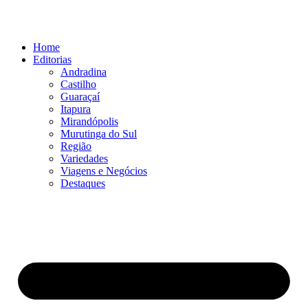
Ir
para
o
Home
conteúdo
Editorias
Andradina
Castilho
Guaraçaí
Itapura
Mirandópolis
Murutinga do Sul
Região
Variedades
Viagens e Negócios
Destaques