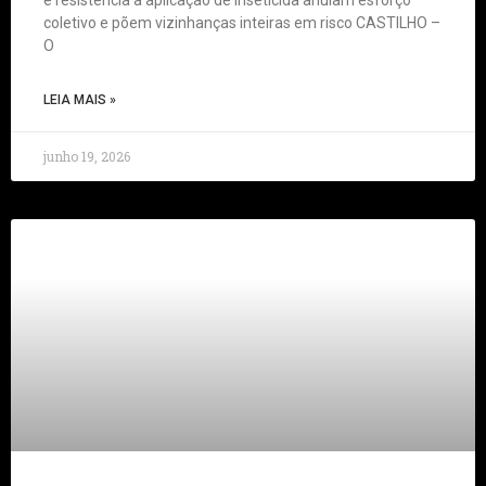
e resistência à aplicação de inseticida anulam esforço
coletivo e põem vizinhanças inteiras em risco CASTILHO –
O
LEIA MAIS »
junho 19, 2026