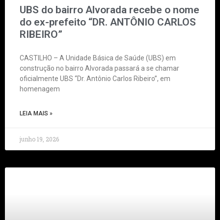
UBS do bairro Alvorada recebe o nome
do ex-prefeito “DR. ANTÔNIO CARLOS
RIBEIRO”
CASTILHO – A Unidade Básica de Saúde (UBS) em
construção no bairro Alvorada passará a se chamar
oficialmente UBS “Dr. Antônio Carlos Ribeiro”, em
homenagem
LEIA MAIS »
junho 19, 2026